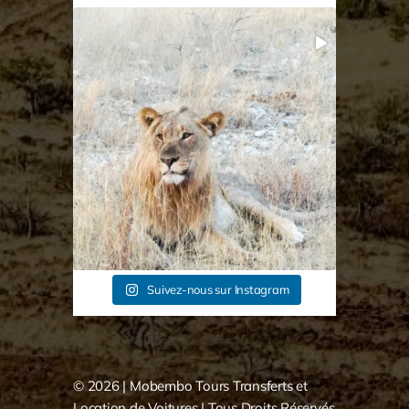
Le parc d’Etosha Août 2026 une belle journée.
7
1
Suivez-nous sur Instagram
© 2026 |
Mobembo Tours Transferts et
Location de Voitures
| Tous Droits Réservés