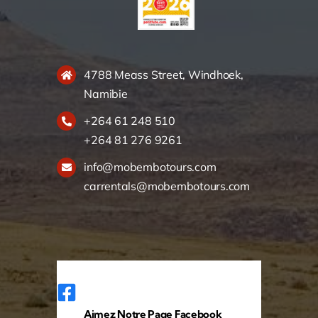
4788 Meass Street, Windhoek,
Namibie
+264 61 248 510
+264 81 276 9261
info@mobembotours.com
carrentals@mobembotours.com
Aimez Notre Page Facebook