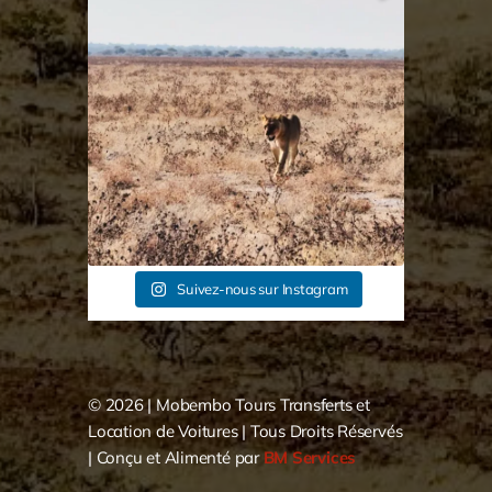
...
C’est la fête chez les lions, la femelle à chasser
78
1
Suivez-nous sur Instagram
© 2026 |
Mobembo Tours Transferts et
Location de Voitures
| Tous Droits Réservés
| Conçu et Alimenté par
BM Services