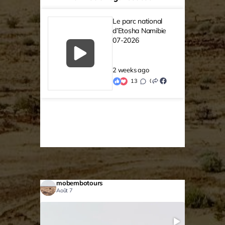
Le parc national
d’Etosha Namibie
07-2026
2 weeks ago
13
0
0
mobembotours
Août 7