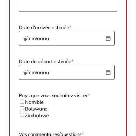
Date d'arrivée estimée
*
JJ
slash
MM
slash
Date de départ estimée
*
AAAA
JJ
slash
MM
slash
Pays que vous souhaitez visiter
*
AAAA
Namibie
Botswana
Zimbabwe
Vos commentaires/questions
*