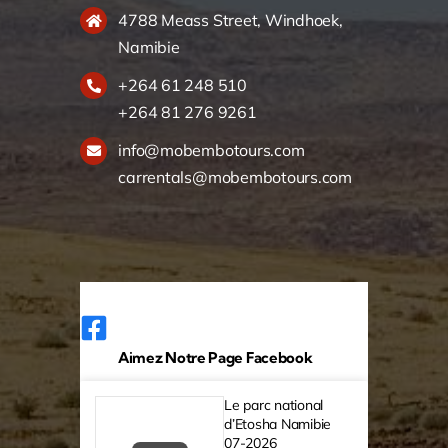
4788 Meass Street, Windhoek,
Namibie
+264 61 248 510
+264 81 276 9261
info@mobembotours.com
carrentals@mobembotours.com
Aimez Notre Page Facebook
Le parc national
d’Etosha Namibie
07-2026