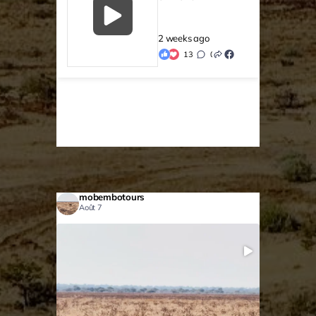
2 weeks ago
13
0
0
mobembotours
Août 7
...
C’est la fête chez les lions, la femelle à chasser