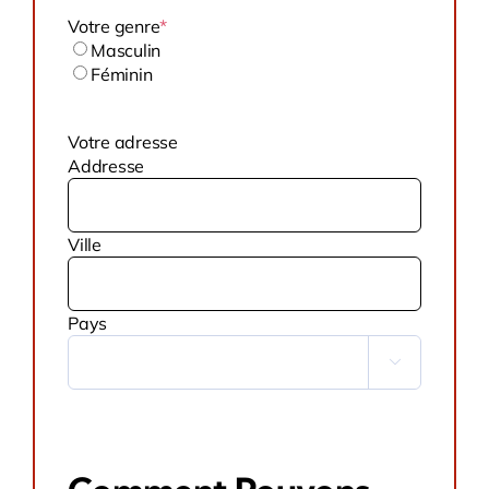
MM
slash
Votre genre
*
AAAA
Masculin
Féminin
Votre adresse
Addresse
Ville
Pays
